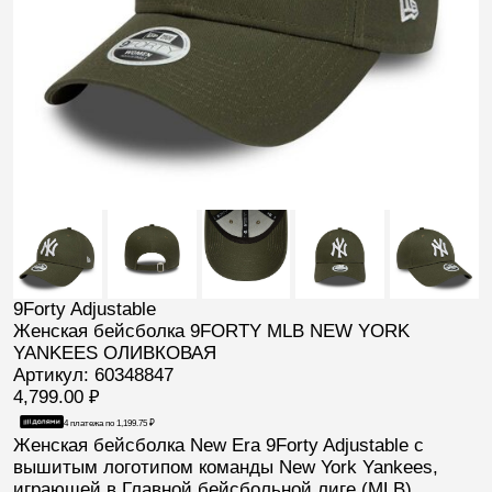
9Forty Adjustable
Женская бейсболка 9FORTY MLB NEW YORK
YANKEES ОЛИВКОВАЯ
Артикул: 60348847
4,799.00
₽
4 платежа по
1,199.75
₽
Женская бейсболка New Era 9Forty
Adjustable с
вышитым логотипом команды
New York Yankees
,
играющей в Главной бейсбольной лиге (
MLB
).