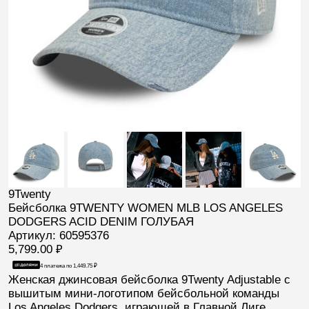
9Twenty
Бейсболка 9TWENTY WOMEN MLB LOS ANGELES
DODGERS ACID DENIM ГОЛУБАЯ
Артикул: 60595376
5,799.00
₽
4 платежа по
1,449.75
₽
Женская джинсовая бейсболка
9Twenty Adjustable
с
вышитым мини-логотипом бейсбольной команды
Los Angeles Dodgers
, играющей в Главной Лиге