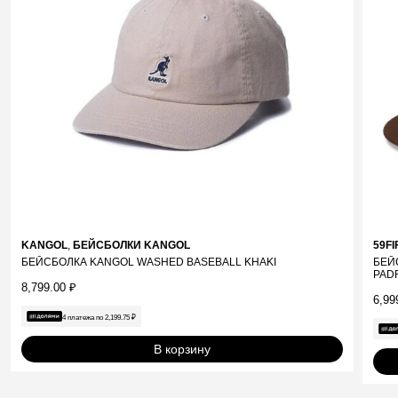
KANGOL
,
БЕЙСБОЛКИ KANGOL
59FI
БЕЙСБОЛКА KANGOL WASHED BASEBALL KHAKI
БЕЙ
PAD
8,799.00
₽
6,99
4 платежа по
2,199.75
₽
В корзину