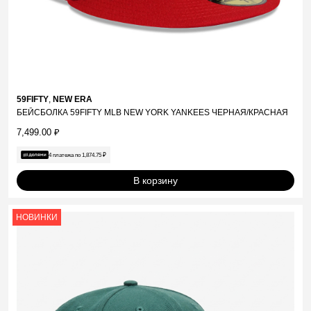
59FIFTY
,
NEW ERA
БЕЙСБОЛКА 59FIFTY MLB NEW YORK YANKEES ЧЕРНАЯ/КРАСНАЯ
7,499.00
₽
4 платежа по
1,874.75
₽
В корзину
НОВИНКИ