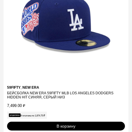
59FIFTY
,
NEW ERA
БЕЙСБОЛКА NEW ERA 59FIFTY MLB LOS ANGELES DODGERS
HIDDEN HIT СИНЯЯ, СЕРЫЙ НИЗ
7,499.00
₽
4 платежа по
1,874.75
₽
В корзину