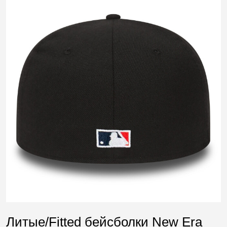
Литые/Fitted бейсболки New Era