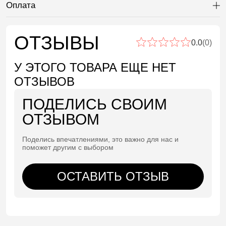
Оплата
Ра
ОТЗЫВЫ
0.0
(0)
У ЭТОГО ТОВАРА ЕЩЕ НЕТ
ОТЗЫВОВ
ПОДЕЛИСЬ СВОИМ
ОТЗЫВОМ
Поделись впечатлениями, это важно для нас и
поможет другим с выбором
ОСТАВИТЬ ОТЗЫВ