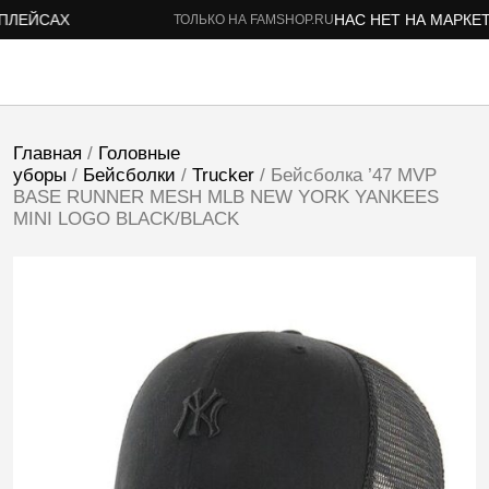
ЕЙСАХ
НАС НЕТ НА МАРКЕТП
ТОЛЬКО НА FAMSHOP.RU
Главная
/
Головные
уборы
/
Бейсболки
/
Trucker
/ Бейсболка ’47 MVP
BASE RUNNER MESH MLB NEW YORK YANKEES
MINI LOGO BLACK/BLACK