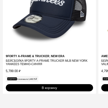
9FORTY A-FRAME & TRUCKER
,
NEW ERA
AME
БЕЙСБОЛКА 9FORTY A-FRAME TRUCKER MLB NEW YORK
БЕЙ
YANKEES ТЕМНО-СИНЯЯ
VAL
5,799.00
₽
4,79
4 платежа по
1,449.75
₽
В корзину