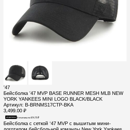
’47
Бейсболка ’47 MVP BASE RUNNER MESH MLB NEW
YORK YANKEES MINI LOGO BLACK/BLACK
Артикул: B-BRNMS17CTP-BKA
3,499.00
₽
4 платежа по
874.75
₽
Бейсболка с сеткой
‘
47
MVP
с вышитым мини-
логотипом бейсбольной команды
New York Yankees
,