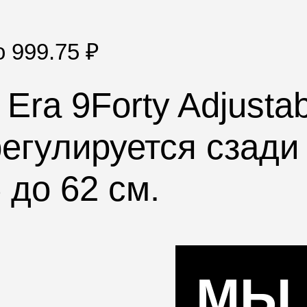
по
999.75
₽
Era 9Forty
Adjustab
регулируется сзад
 до 62 см.
МЫ