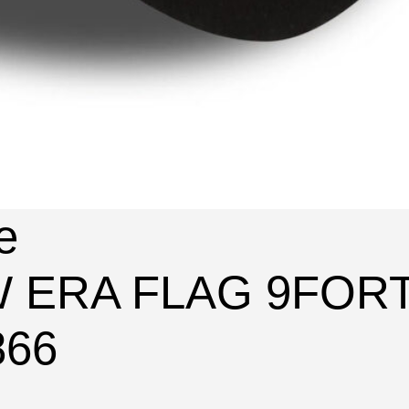
e
W ERA FLAG 9FOR
866