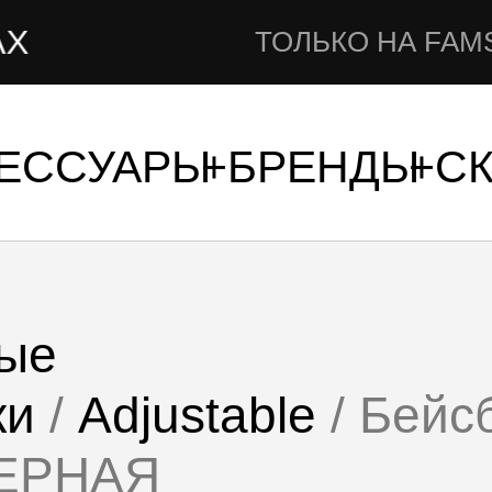
ТОЛЬКО НА FAMSHOP.RU
СЕССУАРЫ
БРЕНДЫ
С
ые
ки
/
Adjustable
/ Бейс
ЧЕРНАЯ